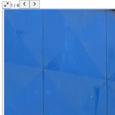
1
/
6