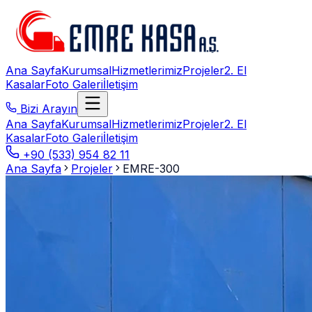
Ana Sayfa
Kurumsal
Hizmetlerimiz
Projeler
2. El
Kasalar
Foto Galeri
İletişim
Bizi Arayın
Ana Sayfa
Kurumsal
Hizmetlerimiz
Projeler
2. El
Kasalar
Foto Galeri
İletişim
+90 (533) 954 82 11
Ana Sayfa
Projeler
EMRE-300