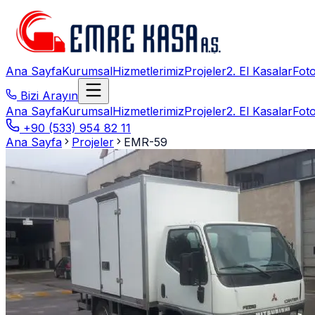
Ana Sayfa
Kurumsal
Hizmetlerimiz
Projeler
2. El Kasalar
Foto
Bizi Arayın
Ana Sayfa
Kurumsal
Hizmetlerimiz
Projeler
2. El Kasalar
Foto
+90 (533) 954 82 11
Ana Sayfa
Projeler
EMR-59