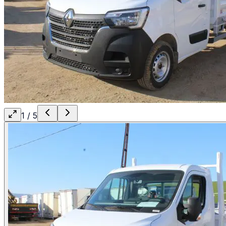
1
/
5