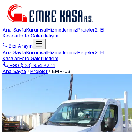
Ana Sayfa
Kurumsal
Hizmetlerimiz
Projeler
2. El
Kasalar
Foto Galeri
İletişim
Bizi Arayın
Ana Sayfa
Kurumsal
Hizmetlerimiz
Projeler
2. El
Kasalar
Foto Galeri
İletişim
+90 (533) 954 82 11
Ana Sayfa
Projeler
EMR-03