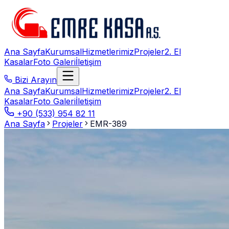
Ana Sayfa
Kurumsal
Hizmetlerimiz
Projeler
2. El
Kasalar
Foto Galeri
İletişim
Bizi Arayın
Ana Sayfa
Kurumsal
Hizmetlerimiz
Projeler
2. El
Kasalar
Foto Galeri
İletişim
+90 (533) 954 82 11
Ana Sayfa
Projeler
EMR-389