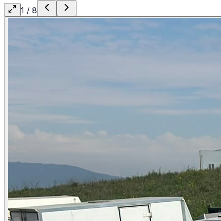
1
/
8