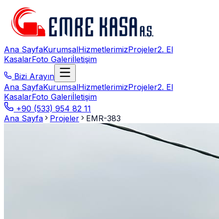
Ana Sayfa
Kurumsal
Hizmetlerimiz
Projeler
2. El
Kasalar
Foto Galeri
İletişim
Bizi Arayın
Ana Sayfa
Kurumsal
Hizmetlerimiz
Projeler
2. El
Kasalar
Foto Galeri
İletişim
+90 (533) 954 82 11
Ana Sayfa
Projeler
EMR-383