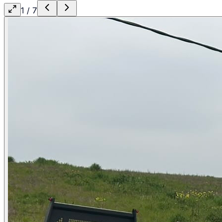
1
/
7