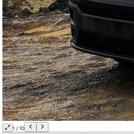
1
/
10