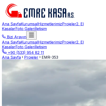
Ana Sayfa
Kurumsal
Hizmetlerimiz
Projeler
2. El
Kasalar
Foto Galeri
İletişim
Bizi Arayın
Ana Sayfa
Kurumsal
Hizmetlerimiz
Projeler
2. El
Kasalar
Foto Galeri
İletişim
+90 (533) 954 82 11
Ana Sayfa
Projeler
EMR-353