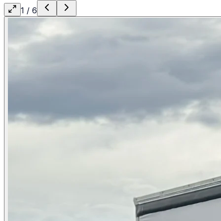
1
/
6