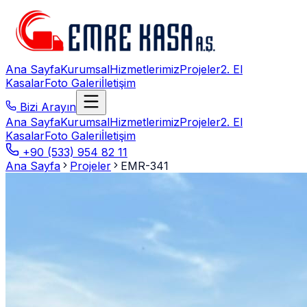
Ana Sayfa
Kurumsal
Hizmetlerimiz
Projeler
2. El
Kasalar
Foto Galeri
İletişim
Bizi Arayın
Ana Sayfa
Kurumsal
Hizmetlerimiz
Projeler
2. El
Kasalar
Foto Galeri
İletişim
+90 (533) 954 82 11
Ana Sayfa
Projeler
EMR-341