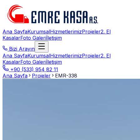
Ana Sayfa
Kurumsal
Hizmetlerimiz
Projeler
2. El
Kasalar
Foto Galeri
İletişim
Bizi Arayın
Ana Sayfa
Kurumsal
Hizmetlerimiz
Projeler
2. El
Kasalar
Foto Galeri
İletişim
+90 (533) 954 82 11
Ana Sayfa
Projeler
EMR-338