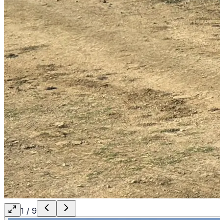
1
/
9