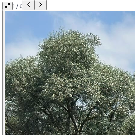
1
/
6