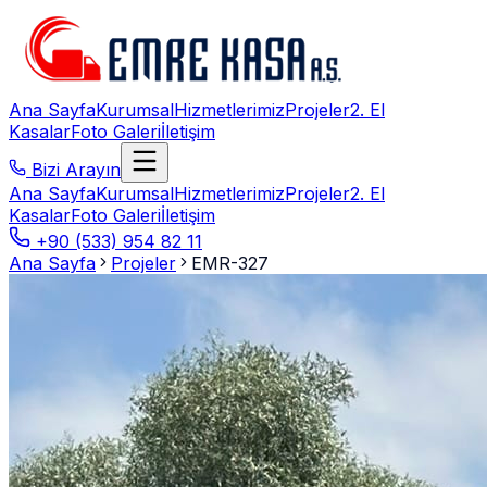
Ana Sayfa
Kurumsal
Hizmetlerimiz
Projeler
2. El
Kasalar
Foto Galeri
İletişim
Bizi Arayın
Ana Sayfa
Kurumsal
Hizmetlerimiz
Projeler
2. El
Kasalar
Foto Galeri
İletişim
+90 (533) 954 82 11
Ana Sayfa
Projeler
EMR-327