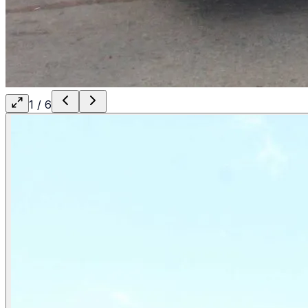
1
/
6