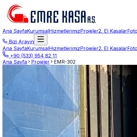
Ana Sayfa
Kurumsal
Hizmetlerimiz
Projeler
2. El Kasalar
Foto
Bizi Arayın
Ana Sayfa
Kurumsal
Hizmetlerimiz
Projeler
2. El Kasalar
Foto
+90 (533) 954 82 11
Ana Sayfa
Projeler
EMR-302