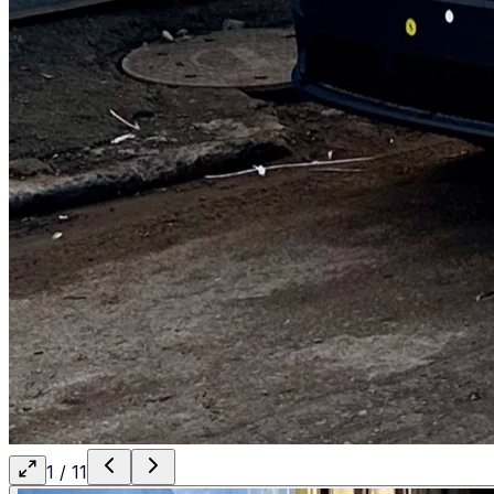
1
/
11