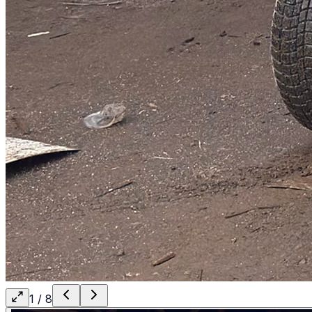
1
/
8