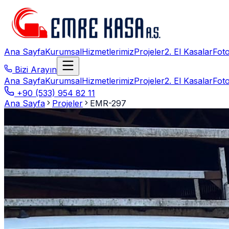
Ana Sayfa
Kurumsal
Hizmetlerimiz
Projeler
2. El Kasalar
Foto
Bizi Arayın
Ana Sayfa
Kurumsal
Hizmetlerimiz
Projeler
2. El Kasalar
Foto
+90 (533) 954 82 11
Ana Sayfa
Projeler
EMR-297