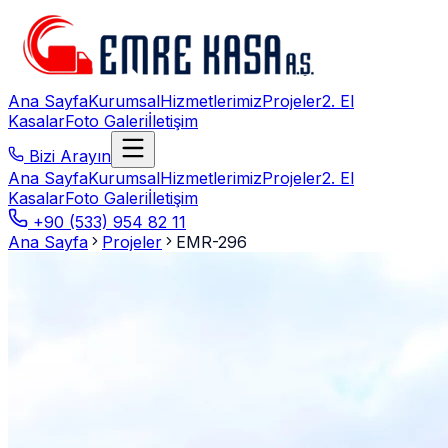
Ana Sayfa
Kurumsal
Hizmetlerimiz
Projeler
2. El
Kasalar
Foto Galeri
İletişim
Bizi Arayın
Ana Sayfa
Kurumsal
Hizmetlerimiz
Projeler
2. El
Kasalar
Foto Galeri
İletişim
+90 (533) 954 82 11
Ana Sayfa
Projeler
EMR-296