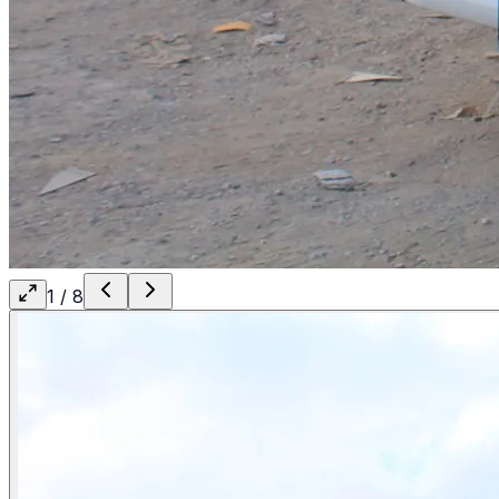
1
/
8