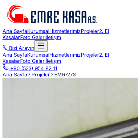
Ana Sayfa
Kurumsal
Hizmetlerimiz
Projeler
2. El
Kasalar
Foto Galeri
İletişim
Bizi Arayın
Ana Sayfa
Kurumsal
Hizmetlerimiz
Projeler
2. El
Kasalar
Foto Galeri
İletişim
+90 (533) 954 82 11
Ana Sayfa
Projeler
EMR-273