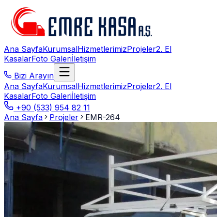
Ana Sayfa
Kurumsal
Hizmetlerimiz
Projeler
2. El
Kasalar
Foto Galeri
İletişim
Bizi Arayın
Ana Sayfa
Kurumsal
Hizmetlerimiz
Projeler
2. El
Kasalar
Foto Galeri
İletişim
+90 (533) 954 82 11
Ana Sayfa
Projeler
EMR-264