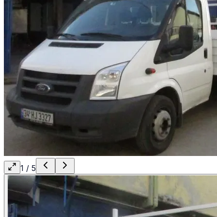
1
/
5