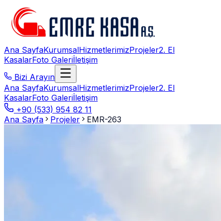
Ana Sayfa
Kurumsal
Hizmetlerimiz
Projeler
2. El
Kasalar
Foto Galeri
İletişim
Bizi Arayın
Ana Sayfa
Kurumsal
Hizmetlerimiz
Projeler
2. El
Kasalar
Foto Galeri
İletişim
+90 (533) 954 82 11
Ana Sayfa
Projeler
EMR-263