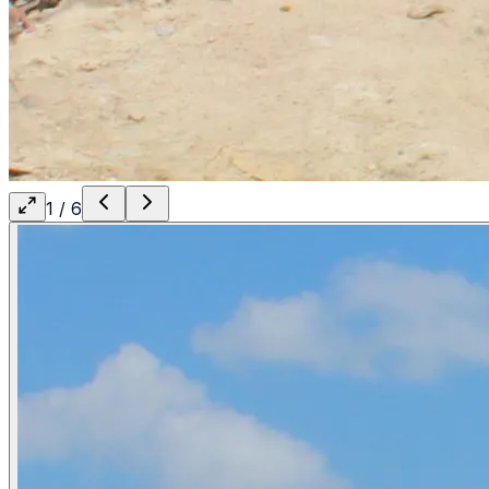
1
/
6