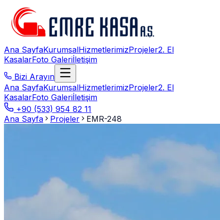
Ana Sayfa
Kurumsal
Hizmetlerimiz
Projeler
2. El
Kasalar
Foto Galeri
İletişim
Bizi Arayın
Ana Sayfa
Kurumsal
Hizmetlerimiz
Projeler
2. El
Kasalar
Foto Galeri
İletişim
+90 (533) 954 82 11
Ana Sayfa
Projeler
EMR-248