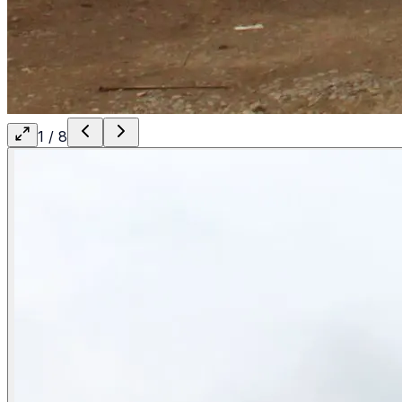
1
/
8