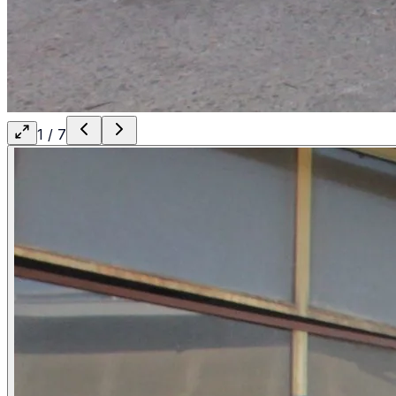
1
/
7