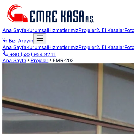
Ana Sayfa
Kurumsal
Hizmetlerimiz
Projeler
2. El Kasalar
Foto
Bizi Arayın
Ana Sayfa
Kurumsal
Hizmetlerimiz
Projeler
2. El Kasalar
Foto
+90 (533) 954 82 11
Ana Sayfa
Projeler
EMR-203