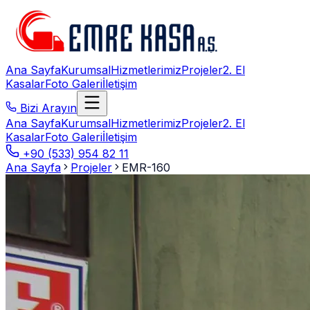
Ana Sayfa
Kurumsal
Hizmetlerimiz
Projeler
2. El
Kasalar
Foto Galeri
İletişim
Bizi Arayın
Ana Sayfa
Kurumsal
Hizmetlerimiz
Projeler
2. El
Kasalar
Foto Galeri
İletişim
+90 (533) 954 82 11
Ana Sayfa
Projeler
EMR-160