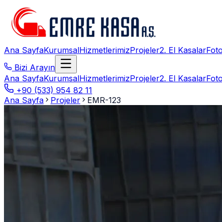
Ana Sayfa
Kurumsal
Hizmetlerimiz
Projeler
2. El Kasalar
Foto
Bizi Arayın
Ana Sayfa
Kurumsal
Hizmetlerimiz
Projeler
2. El Kasalar
Foto
+90 (533) 954 82 11
Ana Sayfa
Projeler
EMR-123