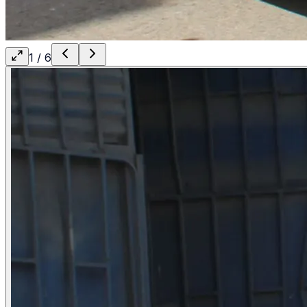
1
/
6