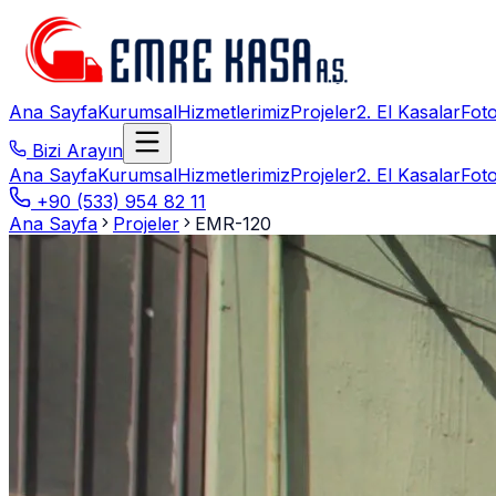
Ana Sayfa
Kurumsal
Hizmetlerimiz
Projeler
2. El Kasalar
Foto
Bizi Arayın
Ana Sayfa
Kurumsal
Hizmetlerimiz
Projeler
2. El Kasalar
Foto
+90 (533) 954 82 11
Ana Sayfa
Projeler
EMR-120