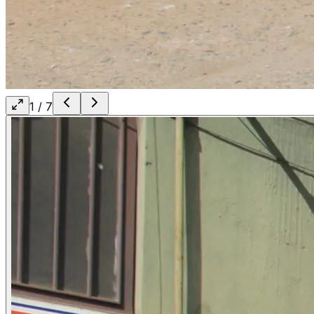
1
/
7