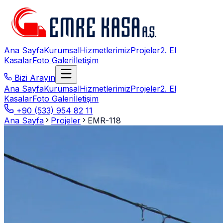
Ana Sayfa
Kurumsal
Hizmetlerimiz
Projeler
2. El
Kasalar
Foto Galeri
İletişim
Bizi Arayın
Ana Sayfa
Kurumsal
Hizmetlerimiz
Projeler
2. El
Kasalar
Foto Galeri
İletişim
+90 (533) 954 82 11
Ana Sayfa
Projeler
EMR-118