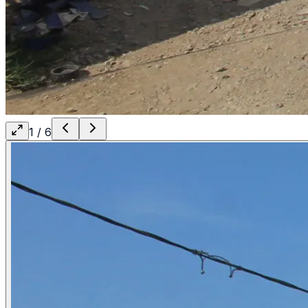
1
/
6