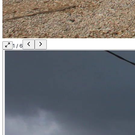
1
/
6