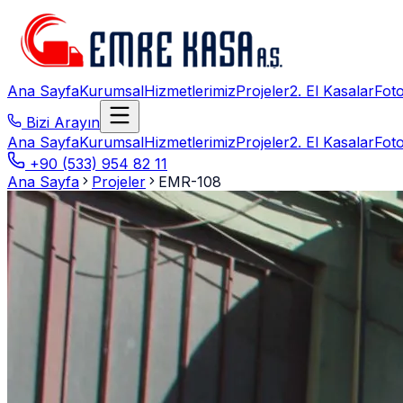
Ana Sayfa
Kurumsal
Hizmetlerimiz
Projeler
2. El Kasalar
Foto
Bizi Arayın
Ana Sayfa
Kurumsal
Hizmetlerimiz
Projeler
2. El Kasalar
Foto
+90 (533) 954 82 11
Ana Sayfa
Projeler
EMR-108