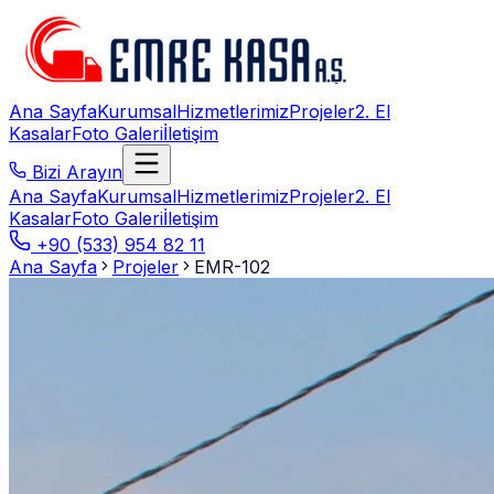
Ana Sayfa
Kurumsal
Hizmetlerimiz
Projeler
2. El
Kasalar
Foto Galeri
İletişim
Bizi Arayın
Ana Sayfa
Kurumsal
Hizmetlerimiz
Projeler
2. El
Kasalar
Foto Galeri
İletişim
+90 (533) 954 82 11
Ana Sayfa
Projeler
EMR-102